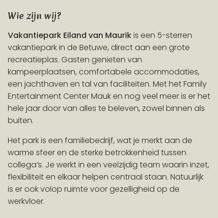
Wie zijn wij?
Vakantiepark Eiland van Maurik
is een 5-sterren
VROEGBOEKVOORDEEL
vakantiepark in de Betuwe, direct aan een grote
Boek > 100 dagen vóór aankomst en ontvang 10%
korting op accommodaties!
Actievoorwaarden
recreatieplas. Gasten genieten van
kampeerplaatsen, comfortabele accommodaties,
een jachthaven en tal van faciliteiten. Met het Family
Entertainment Center Mauk en nog veel meer is er het
hele jaar door van alles te beleven, zowel binnen als
buiten.
Het park is een familiebedrijf, wat je merkt aan de
warme sfeer en de sterke betrokkenheid tussen
collega’s. Je werkt in een veelzijdig team waarin inzet,
flexibiliteit en elkaar helpen centraal staan. Natuurlijk
is er ook volop ruimte voor gezelligheid op de
werkvloer.