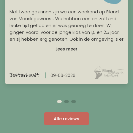
Met twee gezinnen zijn we een weekend op Eiland
van Maurik geweest. We hebben een ontzettend
leuke tijd gehad en er was genoeg te doen. Wij
gingen vooral voor de jonge kids van 1,5 en 2,5 jaar,
en zij hebben erg genoten. Ook in de omgeving is er
genoeg te doen. Het huisje was erg goed schoon
Lees meer
en alles was makkelijk via een app te regelen. Erg
positief over het verblijf.
Jesterhoudt
09-06-2026
Alle reviews