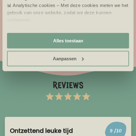
📊 Analytische cookies – Met deze cookies meten we het
speciaal zijn afgestemd op kinderen van 0 tot 4 jaar.
gebruik van onze website, zodat we deze kunnen
verbeteren.
September:
1 september t/m 5 oktober 2026
🎯 Marketing cookies – Hiermee kunnen we jou relevante
aanbiedingen en advertenties laten zien.
Ontdek de Kleintjesweken
Alles toestaan
Aanpassen
reviews
Ontzettend leuke tijd
9
/10