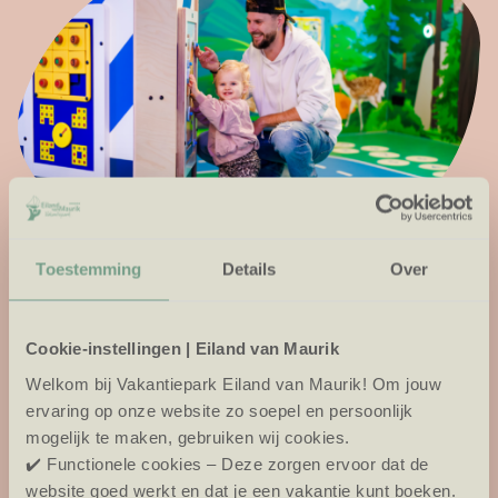
kleintjesweken
Toestemming
Details
Over
Op zoek naar een ontspannen gezinsvakantie met
Cookie-instellingen | Eiland van Maurik
een baby of peuter? Tijdens de Kleintjesweken staat
alles in het teken van rust, plezier en gemak voor
Welkom bij Vakantiepark Eiland van Maurik! Om jouw
jonge gezinnen.
ervaring op onze website zo soepel en persoonlijk
mogelijk te maken, gebruiken wij cookies.
Kom genieten met je kleintje en beleef samen een
✔️ Functionele cookies – Deze zorgen ervoor dat de
fijne tijd op een kindvriendelijk vakantiepark in het hart
website goed werkt en dat je een vakantie kunt boeken.
van Nederland, waar faciliteiten en activiteiten