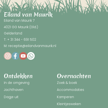
Eiland van Maurik
Eiland van Maurik 7
4021 GG Maurik (Gld.)
Gelderland
T: + 31 344 - 691 502
M: receptie@eilandvanmaurik.nl
Ontdekken
Overnachten
In de omgeving
Zoek & boek
Jachthaven
Accommodaties
Dagje uit
Kamperen
Kleintjesweken