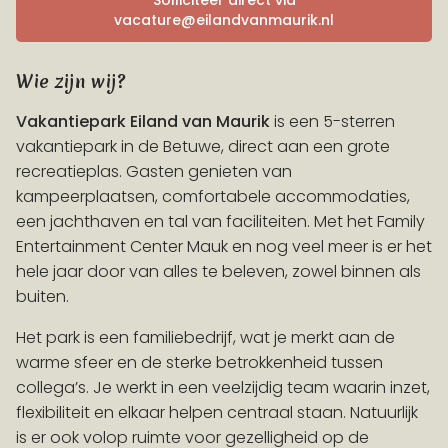
Solliciteer direct via
vacature@eilandvanmaurik.nl
VROEGBOEKVOORDEEL
Wie zijn wij?
Boek > 100 dagen vóór aankomst en ontvang 10%
korting op accommodaties!
Actievoorwaarden
Vakantiepark Eiland van Maurik
is een 5-sterren
vakantiepark in de Betuwe, direct aan een grote
recreatieplas. Gasten genieten van
kampeerplaatsen, comfortabele accommodaties,
een jachthaven en tal van faciliteiten. Met het Family
Entertainment Center Mauk en nog veel meer is er het
hele jaar door van alles te beleven, zowel binnen als
buiten.
Het park is een familiebedrijf, wat je merkt aan de
warme sfeer en de sterke betrokkenheid tussen
collega’s. Je werkt in een veelzijdig team waarin inzet,
flexibiliteit en elkaar helpen centraal staan. Natuurlijk
is er ook volop ruimte voor gezelligheid op de