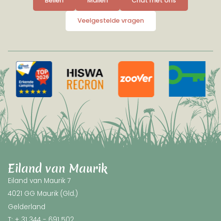
Bellen
Mailen
Chat met ons
Veelgestelde vragen
Eiland van Maurik
Eiland van Maurik 7
4021 GG Maurik (Gld.)
Gelderland
T: + 31 344 - 691 502