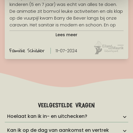
kinderen (5 en 7 jaar) was echt van alles te doen.
De animatie zit bomvol leuke activiteiten en als klap
op de vuurpijl kwam Barry de Bever langs bij onze
caravan. Het sanitair is modern en schoon. En op
een regenachtige dag kan je heerlijk het overdekte
Lees meer
zwembad in. De gloednieuwe speelverdieping was
net geopend toen wij kwamen. Hier hebben de
Familie Schilder
11-07-2024
kinderen zich uren vermaakt. Direct bij vertrek
alweer een aanvraag gedaan voor volgend jaar!
veelgestelde vragen
Hoelaat kan ik in- en uitchecken?
Kan ik op de dag van aankomst en vertrek