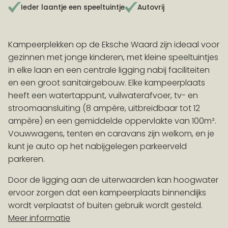
Ieder laantje een speeltuintje
Autovrij
VROEGBOEKVOORDEEL
Kampeerplekken op de Eksche Waard zijn ideaal voor
Boek > 100 dagen vóór aankomst en ontvang 10%
gezinnen met jonge kinderen, met kleine speeltuintjes
korting op accommodaties!
Actievoorwaarden
in elke laan en een centrale ligging nabij faciliteiten
en een groot sanitairgebouw. Elke kampeerplaats
heeft een watertappunt, vuilwaterafvoer, tv- en
stroomaansluiting (8 ampère, uitbreidbaar tot 12
ampère) en een gemiddelde oppervlakte van 100m².
Vouwwagens, tenten en caravans zijn welkom, en je
kunt je auto op het nabijgelegen parkeerveld
parkeren.
Door de ligging aan de uiterwaarden kan hoogwater
ervoor zorgen dat een kampeerplaats binnendijks
wordt verplaatst of buiten gebruik wordt gesteld.
Meer informatie