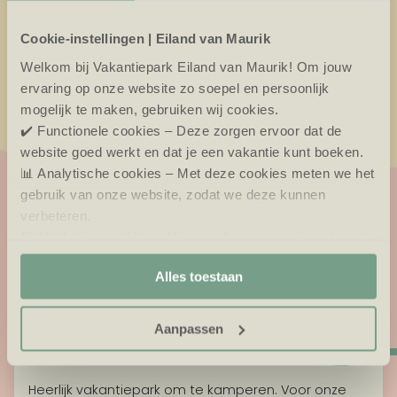
Cookie-instellingen | Eiland van Maurik
Kleintjesweken
€
38,62
Herfst
Sinterklaas
Kerst
Welkom bij Vakantiepark Eiland van Maurik! Om jouw
Oud & Nieuw
ervaring op onze website zo soepel en persoonlijk
mogelijk te maken, gebruiken wij cookies.
✔️ Functionele cookies – Deze zorgen ervoor dat de
website goed werkt en dat je een vakantie kunt boeken.
📊 Analytische cookies – Met deze cookies meten we het
gebruik van onze website, zodat we deze kunnen
verbeteren.
wat onze gasten zeggen.
🎯 Marketing cookies – Hiermee kunnen we jou relevante
aanbiedingen en advertenties laten zien.
Alles toestaan
Aanpassen
Kamperen was top!
10
/10
Heerlijk vakantiepark om te kamperen. Voor onze