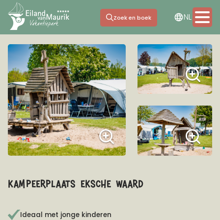
DE
NL
EN
Zoek en boek
Overnachten
Faciliteiten
Jachthaven
Dagje uit
Meeting & Events
kampeerplaats eksche waard
Informatie
Ideaal met jonge kinderen
Contact