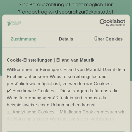
Eine Barauszahlung ist nicht möglich. Der
Pfandbetrag wird separat zurückerstattet.
Pass nicht abgegeben?
Schick ihn uns nach deinem Aufenthalt per Post zu
und sende uns deine Kontodaten per E-Mail. Wir
Zustimmung
Details
Über Cookies
überweisen dir das verbleibende Guthaben (max. 50
€) und den Pfandbetrag zurück.
Cookie-Einstellungen | Eiland van Maurik
Willkommen im Ferienpark Eiland van Maurik! Damit dein
Erlebnis auf unserer Website so reibungslos und
persönlich wie möglich ist, verwenden wir Cookies.
✔️ Funktionale Cookies – Diese sorgen dafür, dass die
Website ordnungsgemäß funktioniert, sodass du
beispielsweise einen Urlaub buchen kannst.
📊 Analytische Cookies – Mit diesen Cookies messen wir
die Nutzung unserer Website, um sie zu verbessern.
🎯 Marketing-Cookies – Diese ermöglichen es uns, dir