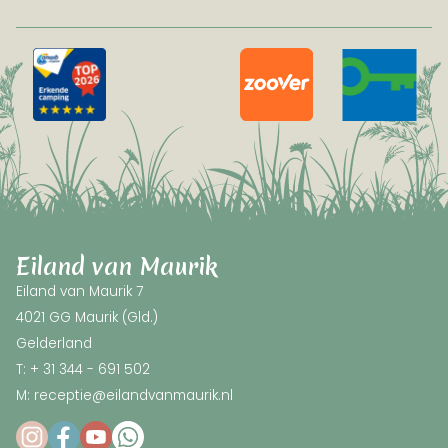
Eiland van Maurik
Eiland van Maurik 7
4021 GG Maurik (Gld.)
Gelderland
T: + 31 344 - 691 502
M: receptie@eilandvanmaurik.nl