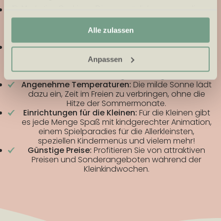
🎯 Marketing-Cookies – Diese ermöglichen es uns, dir
Günstige Urlaubszeiten:
Die Kleinkindwochen sind
die ideale Zeit, um mit Ihrem Baby oder Kleinkind
relevante Angebote und Werbung anzuzeigen.
einen Urlaub zu verbringen. So vermeiden Sie den
Alle zulassen
Trubel der Ferienzeit.
Ruhige Umgebung:
Genießen Sie die ruhigen
Momente und den Platz im Park. Ideale
Anpassen
Bedingungen für kleine Kinder, um sicher zu spielen
und auf Entdeckungsreise zu gehen.
Angenehme Temperaturen:
Die milde Sonne lädt
dazu ein, Zeit im Freien zu verbringen, ohne die
Hitze der Sommermonate.
Einrichtungen für die Kleinen:
Für die Kleinen gibt
es jede Menge Spaß mit kindgerechter Animation,
einem Spielparadies für die Allerkleinsten,
speziellen Kindermenüs und vielem mehr!
Günstige Preise:
Profitieren Sie von attraktiven
Preisen und Sonderangeboten während der
Kleinkindwochen.