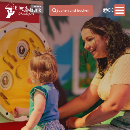
NL
DE
EN
Suchen und buchen
Übernachten
Einrichtungen
Jachthafen
Tagesausflug
Meeting & Events
Informationen
Kontakt