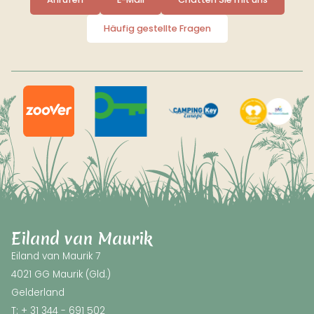
Häufig gestellte Fragen
Eiland van Maurik
Eiland van Maurik 7
4021 GG Maurik (Gld.)
Gelderland
T: + 31 344 - 691 502