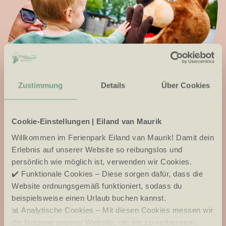
Zustimmung
Details
Über Cookies
vorteile eines urlaubs
während der
Cookie-Einstellungen | Eiland van Maurik
Willkommen im Ferienpark Eiland van Maurik! Damit dein
kleinkindwochen
Erlebnis auf unserer Website so reibungslos und
persönlich wie möglich ist, verwenden wir Cookies.
Im Ferienpark Eiland van Maurik können Sie die Ruhe in
✔️ Funktionale Cookies – Diese sorgen dafür, dass die
Website ordnungsgemäß funktioniert, sodass du
vollen Zügen genießen, während sich Ihr kleiner
beispielsweise einen Urlaub buchen kannst.
Schatz nach Herzenslust austoben kann. Hier sind
📊 Analytische Cookies – Mit diesen Cookies messen wir
einige Vorteile:
die Nutzung unserer Website, um sie zu verbessern.