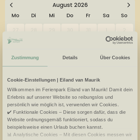
August
2026
Mo
Di
Mi
Do
Fr
Sa
So
27
28
29
30
31
1
2
3
4
5
6
7
8
9
10
11
12
13
14
15
16
Zustimmung
Details
Über Cookies
17
18
19
20
21
22
23
Cookie-Einstellungen | Eiland van Maurik
24
25
26
27
28
29
30
Willkommen im Ferienpark Eiland van Maurik! Damit dein
31
1
2
3
4
5
6
Erlebnis auf unserer Website so reibungslos und
persönlich wie möglich ist, verwenden wir Cookies.
✔️ Funktionale Cookies – Diese sorgen dafür, dass die
Verfügbar
Kein Anreisetag
Website ordnungsgemäß funktioniert, sodass du
Ausgewählt
Nicht Verfügbar
beispielsweise einen Urlaub buchen kannst.
📊 Analytische Cookies – Mit diesen Cookies messen wir
Der Sonntag ist zu schön, um ihn auszulassen, deshalb