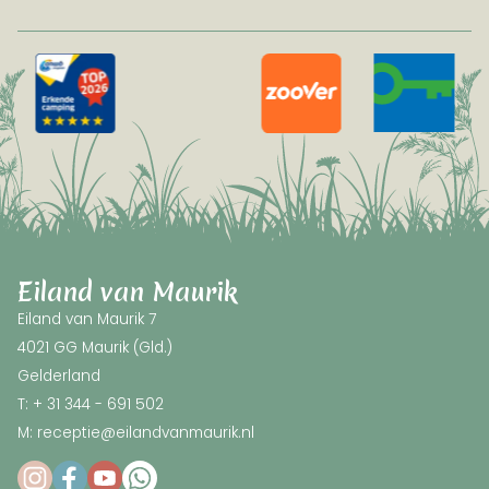
Eiland van Maurik
Eiland van Maurik 7
4021 GG Maurik (Gld.)
Gelderland
T: + 31 344 - 691 502
M: receptie@eilandvanmaurik.nl