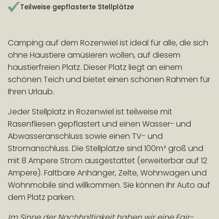
Teilweise gepflasterte Stellplätze
FRÜHBUCHERVORTEIL
Camping auf dem Rozenwiel ist ideal für alle, die sich
Buchen Sie > 100 Tage vor Anreise und erhalten Sie
ohne Haustiere amüsieren wollen, auf diesem
10% Rabatt auf die Unterkunft!
Bedingungen
haustierfreien Platz. Dieser Platz liegt an einem
schönen Teich und bietet einen schönen Rahmen für
Ihren Urlaub.
Jeder Stellplatz in Rozenwiel ist teilweise mit
Rasenfliesen gepflastert und einen Wasser- und
Abwasseranschluss sowie einen TV- und
Stromanschluss. Die Stellplätze sind 100m² groß und
mit 8 Ampere Strom ausgestattet (erweiterbar auf 12
Ampere). Faltbare Anhänger, Zelte, Wohnwagen und
Wohnmobile sind willkommen. Sie können Ihr Auto auf
dem Platz parken.
Im Sinne der Nachhaltigkeit haben wir eine Fair-