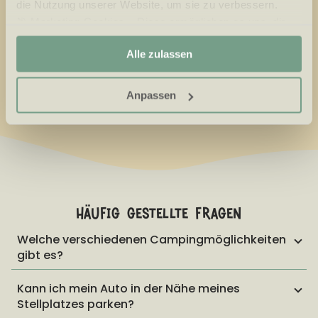
die Nutzung unserer Website, um sie zu verbessern.
bleiben Sie bis Montag bei uns.
🎯 Marketing-Cookies – Diese ermöglichen es uns, dir
relevante Angebote und Werbung anzuzeigen.
Alle zulassen
Kleinkindwochen
€
32,62
Einheitswochenende
€
142,86
Herbstferien
€
198,48
Weihnachtsferien
Jahreswechsel
Anpassen
häufig gestellte fragen
Welche verschiedenen Campingmöglichkeiten
gibt es?
Kann ich mein Auto in der Nähe meines
Stellplatzes parken?