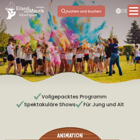
NL
DE
EN
Suchen und buchen
Übernachten
Einrichtungen
Jachthafen
Tagesausflug
Vollgepacktes Programm
Spektakuläre Shows
Für Jung und Alt
Meeting & Events
Informationen
animation
Kontakt