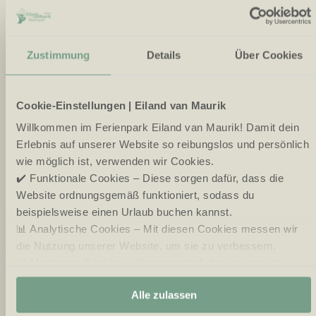
Beachclub
Wir haben heute wieder geöffnet
und bieten jede Menge
Zustimmung
Details
Über Cookies
Springspaß! Springt so hoch ihr
könnt und macht endlose
Purzelbäume!
Cookie-Einstellungen | Eiland van Maurik
* Nur Pin
Willkommen im Ferienpark Eiland van Maurik! Damit dein
Erlebnis auf unserer Website so reibungslos und persönlich
wie möglich ist, verwenden wir Cookies.
13:00
18:00
✔️ Funktionale Cookies – Diese sorgen dafür, dass die
Start
Ende
Website ordnungsgemäß funktioniert, sodass du
beispielsweise einen Urlaub buchen kannst.
📊 Analytische Cookies – Mit diesen Cookies messen wir
Glitter Studio!
die Nutzung unserer Website, um sie zu verbessern.
🎯 Marketing-Cookies – Diese ermöglichen es uns, dir
relevante Angebote und Werbung anzuzeigen.
Handwerkstheater
Alle zulassen
Willst du ein cooles Tattoo bekommen?