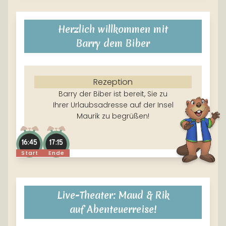
Herzlich willkommen mit
Barry dem Biber
Rezeption
Barry der Biber ist bereit, Sie zu
Ihrer Urlaubsadresse auf der Insel
Maurik zu begrüßen!
16:45
17:15
Start
Ende
Live-Theater: Maud & Rik
auf Abenteuerreise!